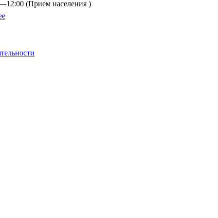
0—12:00
(Прием населения )
ее
ятельности