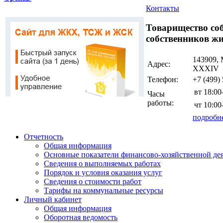
Контакты
Товарищество со
собственников жи
143909, 
Адрес:
ХХХIV
Телефон:
+7 (499)
вт
18:0
Часы
работы:
чт
10:0
подробн
Отчетность
Общая информация
Основные показатели финансово-хозяйственной де
Сведения о выполняемых работах
Порядок и условия оказания услуг
Сведения о стоимости работ
Тарифы на коммунальные ресурсы
Личный кабинет
Общая информация
Оборотная ведомость