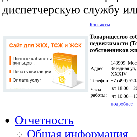
диспетчерскую службу или
Контакты
Товарищество со
недвижимости (Т
собственников жи
143909, Мос
Адрес:
Звездная ул
ХХХIV
Телефон:
+7 (499)
550
вт
18:00—20
Часы
работы:
чт
10:00—12
подробнее
Отчетность
Общая информация